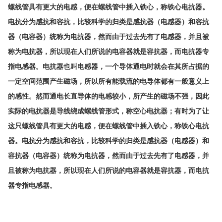
螺线管具有更大的电感，便在螺线管中插入铁心，称铁心电抗器。
电抗分为感抗和容抗，比较科学的归类是感抗器（电感器）和容抗
器（电容器）统称为电抗器，然而由于过去先有了电感器，并且被
称为电抗器，所以现在人们所说的电容器就是容抗器，而电抗器专
指电感器。电抗器也叫电感器，一个导体通电时就会在其所占据的
一定空间范围产生磁场，所以所有能载流的电导体都有一般意义上
的感性。然而通电长直导体的电感较小，所产生的磁场不强，因此
实际的电抗器是导线绕成螺线管形式，称空心电抗器；有时为了让
这只螺线管具有更大的电感，便在螺线管中插入铁心，称铁心电抗
器。电抗分为感抗和容抗，比较科学的归类是感抗器（电感器）和
容抗器（电容器）统称为电抗器，然而由于过去先有了电感器，并
且被称为电抗器，所以现在人们所说的电容器就是容抗器，而电抗
器专指电感器。