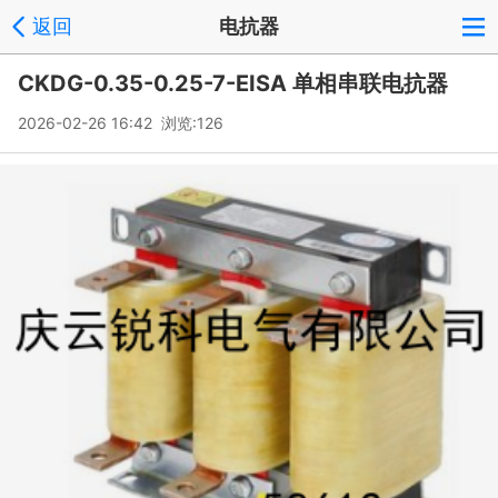
返回
电抗器
CKDG-0.35-0.25-7-EISA 单相串联电抗器
2026-02-26 16:42 浏览:
126