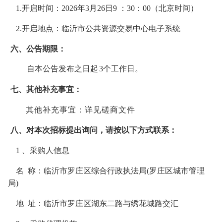
1.开启时间：
2026
年
3
月
26
日
9 ：
3
0
：
00
（北
京时间）
2.开启地点：临沂市公共资源交易中心电子系统
六、公告期限：
自本公告发布之日起
3
个工作日。
七、其他补充事宜：
其他补充事宜：详见磋商文件
八、对本次招标提出询问，请按以下方式联系：
1 、采购人信息
名
称：
临沂市罗庄区综合行政执法局
(罗庄区城市管理
局)
地
址：
临沂市罗庄区湖东二路与绣花城路交汇