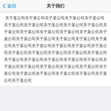
返回
关于我们
关于某公司关于某公司关于某公司关于某公司关于某公司
关于某公司关于某公司关于某公司关于某公司关于某公司关
于某公司关于某公司关于某公司关于某公司关于某公司关于
某公司关于某公司关于某公司关于某公司关于某公司关于某
公司关于某公司关于某公司关于某公司关于某公司关于某公
司关于某公司关于某公司关于某公司关于某公司关于某公司
关于某公司关于某公司关于某公司关于某公司关于某公司关
于某公司关于某公司关于某公司关于某公司关于某公司关于
某公司关于某公司关于某公司关于某公司关于某公司关于某
公司关于某公司