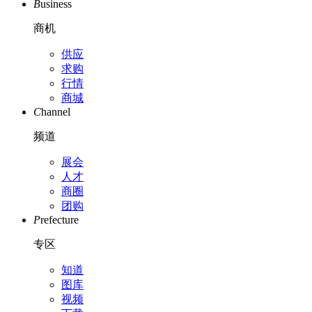
B
usiness
商机
供应
求购
行情
商城
C
hannel
频道
展会
人才
商圈
团购
P
refecture
专区
知道
图库
视频