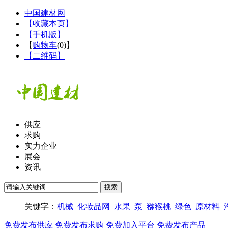
中国建材网
【收藏本页】
【手机版】
【
购物车
(
0
)】
【二维码】
供应
求购
实力企业
展会
资讯
关键字：
机械
化妆品网
水果
泵
猕猴桃
绿色
原材料
免费发布供应
免费发布求购
免费加入平台
免费发布产品