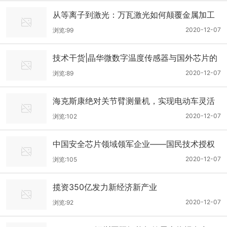
从等离子到激光：万瓦激光如何颠覆金属加工
工艺？
2020-12-07
浏览:99
技术干货|晶华微数字温度传感器与国外芯片的
性能较量
2020-12-07
浏览:89
海克斯康绝对关节臂测量机，实现电动车灵活
高效设计与质量控制
2020-12-07
浏览:102
中国安全芯片领域领军企业——国民技术授权
世强硬创电商全线代理其安全芯片/通用MCU/
2020-12-07
浏览:105
射频产品
揽资350亿发力新经济新产业
2020-12-07
浏览:92