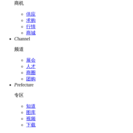
商机
供应
求购
行情
商城
C
hannel
频道
展会
人才
商圈
团购
P
refecture
专区
知道
图库
视频
下载