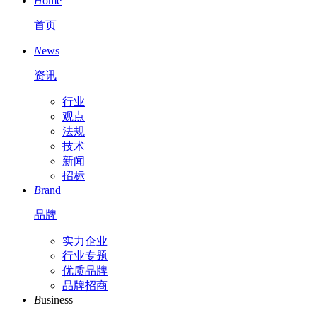
H
ome
首页
N
ews
资讯
行业
观点
法规
技术
新闻
招标
B
rand
品牌
实力企业
行业专题
优质品牌
品牌招商
B
usiness