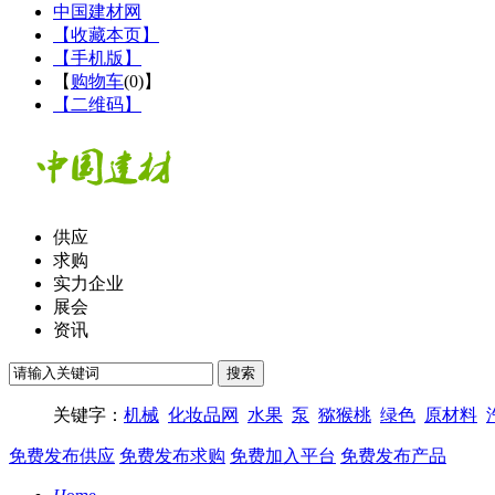
中国建材网
【收藏本页】
【手机版】
【
购物车
(
0
)】
【二维码】
供应
求购
实力企业
展会
资讯
关键字：
机械
化妆品网
水果
泵
猕猴桃
绿色
原材料
免费发布供应
免费发布求购
免费加入平台
免费发布产品