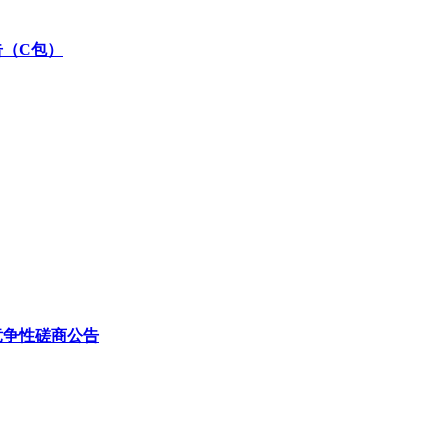
告（C包）
竞争性磋商公告