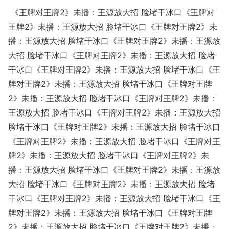
《王牌对王牌2》未播：王源放大招 脸堵干冰口《王牌对
王牌2》未播：王源放大招 脸堵干冰口《王牌对王牌2》未
播：王源放大招 脸堵干冰口《王牌对王牌2》未播：王源放
大招 脸堵干冰口《王牌对王牌2》未播：王源放大招 脸堵
干冰口《王牌对王牌2》未播：王源放大招 脸堵干冰口《王
牌对王牌2》未播：王源放大招 脸堵干冰口《王牌对王牌
2》未播：王源放大招 脸堵干冰口《王牌对王牌2》未播：
王源放大招 脸堵干冰口《王牌对王牌2》未播：王源放大招
脸堵干冰口《王牌对王牌2》未播：王源放大招 脸堵干冰口
《王牌对王牌2》未播：王源放大招 脸堵干冰口《王牌对王
牌2》未播：王源放大招 脸堵干冰口《王牌对王牌2》未
播：王源放大招 脸堵干冰口《王牌对王牌2》未播：王源放
大招 脸堵干冰口《王牌对王牌2》未播：王源放大招 脸堵
干冰口《王牌对王牌2》未播：王源放大招 脸堵干冰口《王
牌对王牌2》未播：王源放大招 脸堵干冰口《王牌对王牌
2》未播：王源放大招 脸堵干冰口《王牌对王牌2》未播：