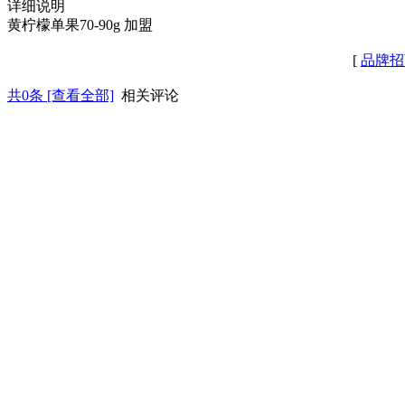
详细说明
黄柠檬单果70-90g 加盟
[
品牌招
共
0
条 [查看全部]
相关评论