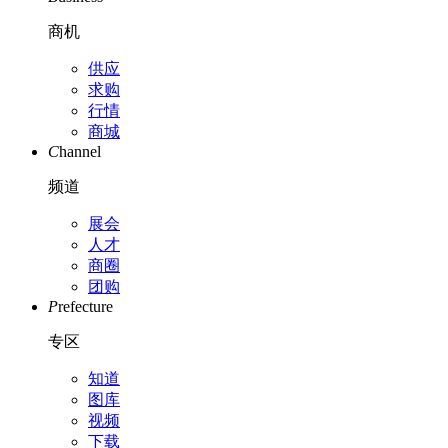
商机
供应
求购
行情
商城
C
hannel
频道
展会
人才
商圈
团购
P
refecture
专区
知道
图库
视频
下载