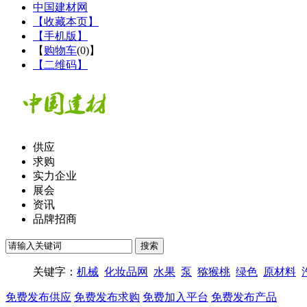
中国建材网
【收藏本页】
【手机版】
【
购物车
(
0
)】
【二维码】
供应
求购
实力企业
展会
资讯
品牌招商
关键字：
机械
化妆品网
水果
泵
猕猴桃
绿色
原材料
免费发布供应
免费发布求购
免费加入平台
免费发布产品