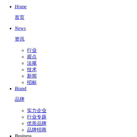
H
ome
首页
N
ews
资讯
行业
观点
法规
技术
新闻
招标
B
rand
品牌
实力企业
行业专题
优质品牌
品牌招商
B
usiness