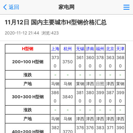
返回
家电网
11月12日 国内主要城市H型钢价格汇总
2020-11-12 21:44 浏览:
423
H型钢
上海
杭州
无锡
济南
福州
北京
天津
373
361
360
378
363
368
200*100 H型钢
3750
0
0
0
0
0
0
涨跌
-
-
-
-
-
-
-
产地
马钢
马钢
莱钢
津西
日照
津西
莱钢
386
381
380
399
387
399
300*300 H型钢
3840
0
0
0
0
0
0
涨跌
-
-
-
-
-
-
-
产地
马钢
马钢
津西
津西
津西
津西
津西
382
376
376
383
371
390
400*200 H型钢
3770