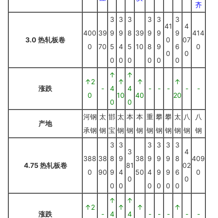
齐
3
3
3
3
3
3
41
4
400
39
9
9
8
39
9
9
9
414
3.0 热轧板卷
0
07
0
70
5
4
5
10
8
9
6
0
0
0
0
0
0
0
0
0
↑
↑
↑2
↑
↑
↑
涨跌
-
4
4
-
-
-
-
-
0
10
40
20
0
0
河钢
太
邯
太
本
本
重
攀
攀
太
八
八
产地
承钢
钢
宝
钢
钢
钢
钢
钢
钢
钢
钢
钢
3
3
3
3
3
3
3
4
388
38
8
9
38
9
9
9
8
409
4.75 热轧板卷
81
02
0
90
9
4
50
4
9
9
6
0
0
0
0
0
0
0
0
0
↑
↑
↑2
↑
↑
↑
涨跌
-
4
4
-
-
-
-
-