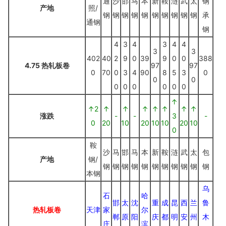
通
沙
邯
马
本
新
鞍
涟
武
太
钢
产地
照/
钢
钢
钢
钢
钢
钢
钢
钢
钢
钢
承
通钢
钢
4
3
4
3
4
4
3
3
402
40
2
9
0
39
9
0
0
388
4.75 热轧板卷
97
97
0
70
0
3
4
90
8
5
3
0
0
0
0
0
0
0
0
0
↑
↑2
↑
↑
↑
↑
↑
↑
↑
涨跌
-
-
3
-
0
20
10
20
10
10
20
10
0
鞍
沙
马
邯
马
本
新
鞍
涟
武
太
包
产地
钢/
钢
钢
钢
钢
钢
钢
钢
钢
钢
钢
钢
本钢
乌
石
哈
邯
太
沈
重
成
昆
西
兰
鲁
热轧板卷
天津
家
尔
郸
原
阳
庆
都
明
安
州
木
庄
滨