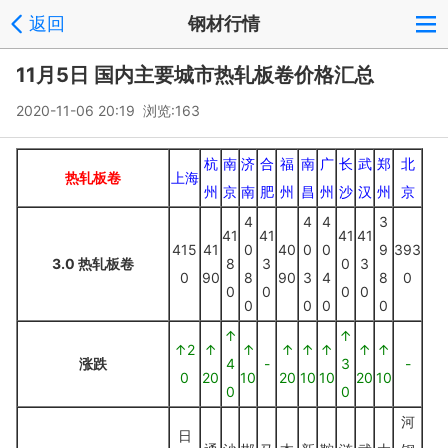
返回
钢材行情
11月5日 国内主要城市热轧板卷价格汇总
2020-11-06 20:19 浏览:
163
杭
南
济
合
福
南
广
长
武
郑
北
热轧板卷
上海
州
京
南
肥
州
昌
州
沙
汉
州
京
4
4
4
3
41
41
41
41
415
41
0
40
0
0
9
393
3.0 热轧板卷
8
3
0
3
0
90
8
90
3
4
8
0
0
0
0
0
0
0
0
0
↑
↑
↑2
↑
↑
↑
↑
↑
↑
↑
涨跌
4
-
3
-
0
20
10
20
10
10
20
10
0
0
河
日